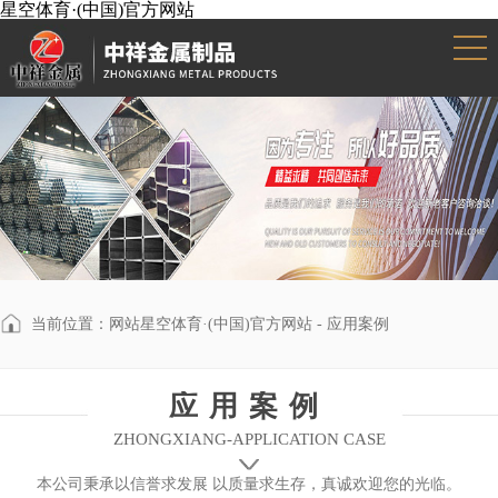
星空体育·(中国)官方网站
当前位置：
网站星空体育·(中国)官方网站
-
应用案例
应用案例
ZHONGXIANG-APPLICATION CASE
本公司秉承以信誉求发展 以质量求生存，真诚欢迎您的光临。