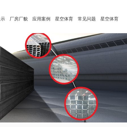
展示
厂房厂貌
应用案例
星空体育
常见问题
星空体育
·(中国)官方
·(中国)官方
网站
网站-登录
入口