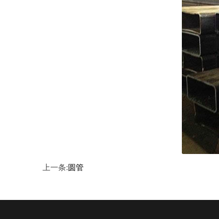
上一条:
圆管