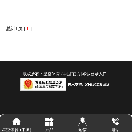
总计1页 [
1
]
版权所有：
星空体育·(中国)官方网站-登录入口
短信
星空体育·(中国)
产品
电话