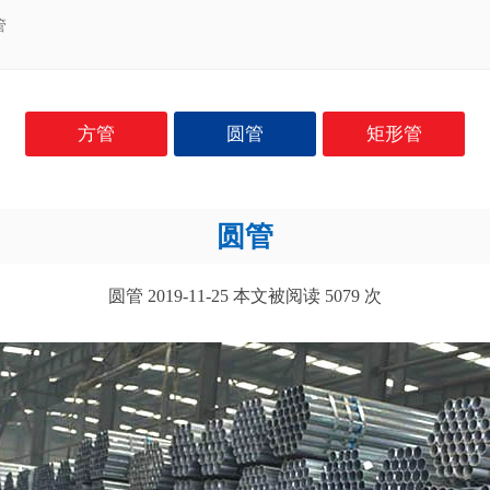
管
方管
圆管
矩形管
圆管
圆管 2019-11-25 本文被阅读 5079 次