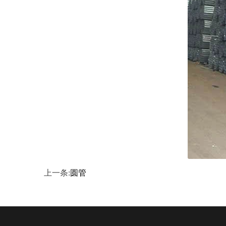
上一条:
圆管