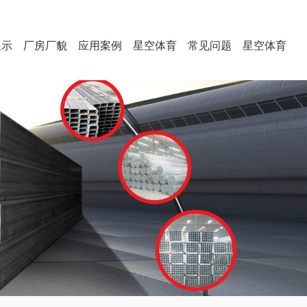
展示
厂房厂貌
应用案例
星空体育
常见问题
星空体育
·(中国)官方
·(中国)官方
网站
网站-登录
入口