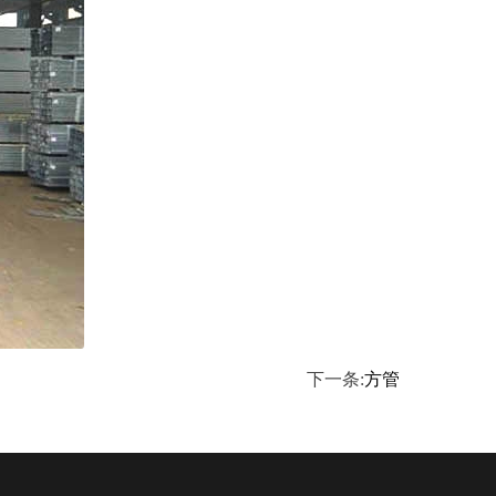
下一条:
方管