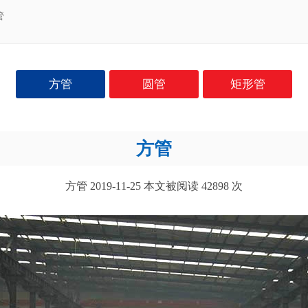
管
方管
圆管
矩形管
方管
方管 2019-11-25 本文被阅读 42898 次