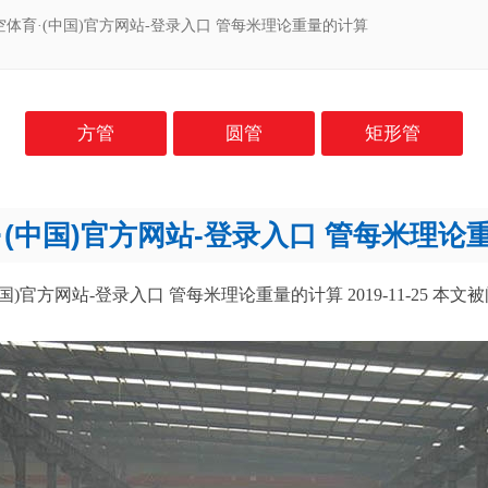
体育·(中国)官方网站-登录入口 管每米理论重量的计算
方管
圆管
矩形管
·(中国)官方网站-登录入口 管每米理论
国)官方网站-登录入口 管每米理论重量的计算 2019-11-25 本文被阅读