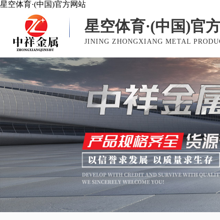
星空体育·(中国)官方网站
星空体育·(中国)官
JINING ZHONGXIANG METAL PRODUC