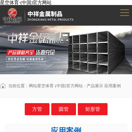
星空体育·(中国)官方网站
当前位置：
网站星空体育·(中国)官方网站
-
产品展示
应用案例
方管
圆管
矩形管
应用案例